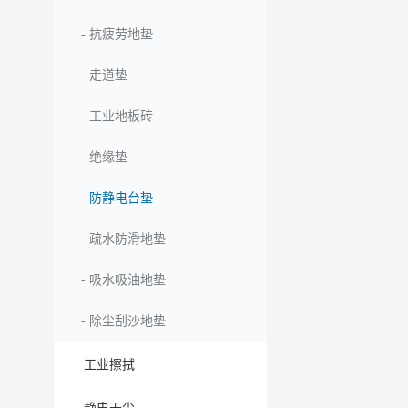
-
抗疲劳地垫
-
走道垫
-
工业地板砖
-
绝缘垫
-
防静电台垫
-
疏水防滑地垫
-
吸水吸油地垫
-
除尘刮沙地垫
工业擦拭