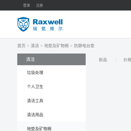
登录
注册
首页
>
清洁
>
地垫及矿物棉
>
防静电台垫
清洁
新品
价
垃圾处理
个人卫生
清洁工具
清洁用品
地垫及矿物棉