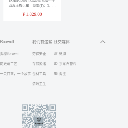
[RHMC0001] Raxwell 标准型手
动液压搬运车，载重(T)：3，尼
龙轮，货叉宽度(mm)：540，货
¥
1,829.00
叉长度(mm)：1150，
RHMC0001 售卖规格 1台
Raxwell
我们有这些
社交媒体
揭秘Raxwell
劳保安全
微博
历史与工艺
存储搬运
京东自营店
一只口罩，一个故事
包材工具
淘宝
清洁卫生