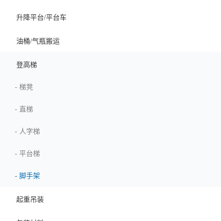
升降平台/平台车
油桶/气瓶搬运
登高梯
-
梯凳
-
直梯
-
人字梯
-
平台梯
-
脚手架
起重吊装