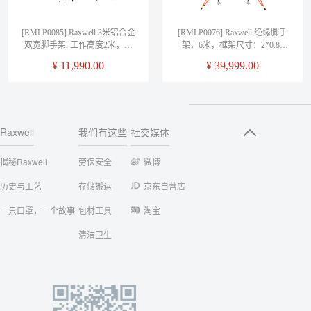
[RMLP0085] Raxwell 3米铝合金
[RMLP0076] Raxwell 绝缘脚手
双宽脚手架, 工作高度2米，工
架，6米，框架尺寸：2*0.85
业级900kg
米，耐压：220KV
¥
11,990.00
¥
39,999.00
Raxwell
我们有这些
社交媒体
揭秘Raxwell
劳保安全
微博
历史与工艺
存储搬运
京东自营店
一只口罩，一个故事
包材工具
淘宝
清洁卫生