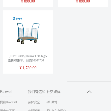
¥
899.00
¥
899.00
[RHMC0015] Raxwell 300KgA
型围栏推车，台面1000*700 台
面高度270mm 橡胶轮(Φ200*45
¥
1,789.00
带刹车)，RHMC0015
Raxwell
我们有这些
社交媒体
揭秘Raxwell
劳保安全
微博
历史与工艺
存储搬运
京东自营店