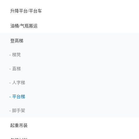
升降平台/平台车
油桶/气瓶搬运
登高梯
-
梯凳
-
直梯
-
人字梯
-
平台梯
-
脚手架
起重吊装