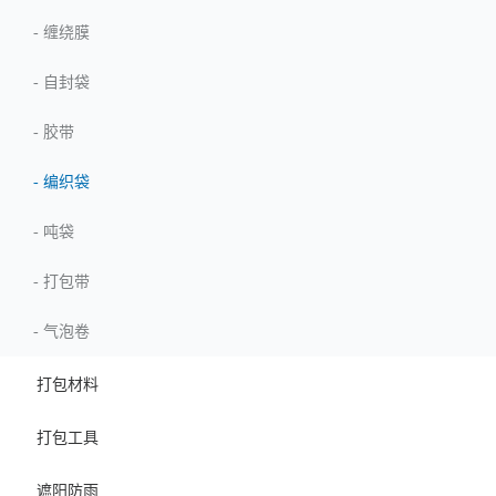
-
缠绕膜
-
自封袋
-
胶带
-
编织袋
-
吨袋
-
打包带
-
气泡卷
打包材料
打包工具
遮阳防雨