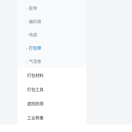
-
胶带
-
编织袋
-
吨袋
-
打包带
-
气泡卷
打包材料
打包工具
遮阳防雨
工业称重