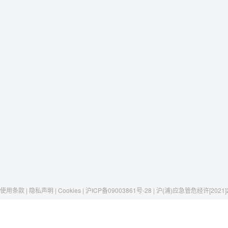
使用条款 | 隐私声明 | Cookies | 沪ICP备09003861号-28 | 沪(浦)应急管危经许[2021]
Raxwell
我们有这些
社交媒体