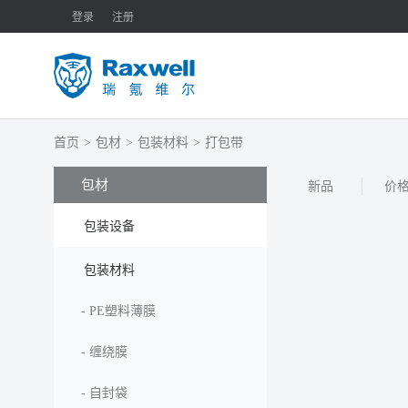
登录
注册
首页
>
包材
>
包装材料
>
打包带
包材
新品
价
包装设备
包装材料
-
PE塑料薄膜
-
缠绕膜
-
自封袋