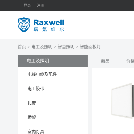
登录
注册
首页
>
电工及照明
>
智慧照明
>
智能面板灯
电工及照明
新品
价
电线电缆及配件
电工胶带
扎带
桥架
室内灯具