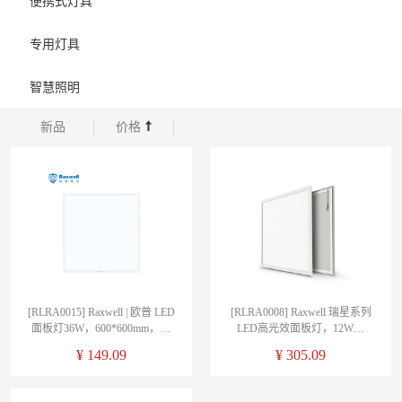
便携式灯具
专用灯具
智慧照明
新品
价格
[RLRA0015] Raxwell | 欧普 LED
[RLRA0008] Raxwell 瑞星系列
面板灯36W，600*600mm，中
LED高光效面板灯，12W，
性光，集吊安装，售卖规格：1
300*300，白光，RLRA0008，1
¥
149.09
¥
305.09
套
个/箱