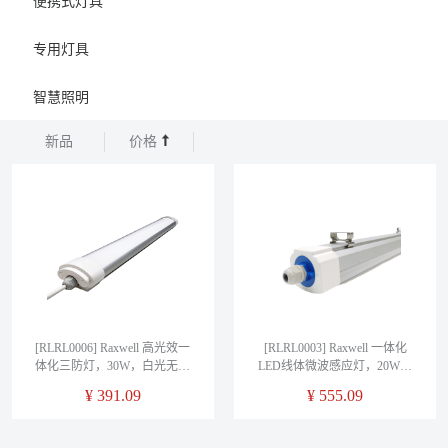
便携式灯具
专用灯具
智慧照明
新品
价格
[RLRL0006] Raxwell 高光效一
[RLRL0003] Raxwell 一体化
体化三防灯，30W，白光无频
LED线体微波感应灯，20W，
闪防刺眼防眩晕，3600lm，售
1.2m，白光，RLRL0003，个
¥
391.09
¥
555.09
卖规格：1个