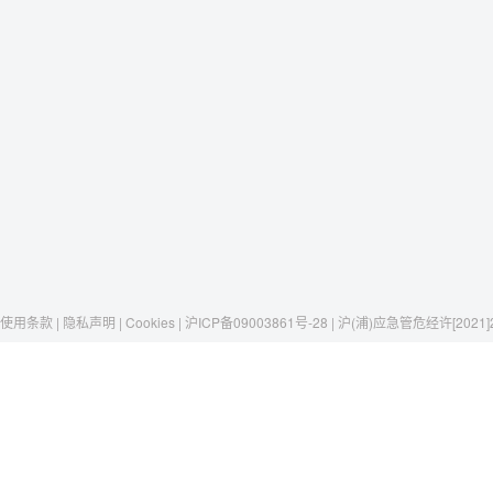
使用条款 | 隐私声明 | Cookies | 沪ICP备09003861号-28 | 沪(浦)应急管危经许[2021]
Raxwell
我们有这些
社交媒体
揭秘Raxwell
劳保安全
微博
历史与工艺
存储搬运
京东自营店
一只口罩，一个故事
包材工具
淘宝