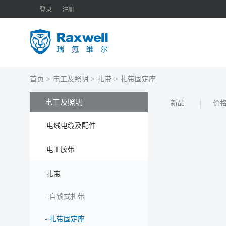
登录
注册
首页
>
电工及照明
>
扎带
>
扎带固定座
电工及照明
新品
价
电线电缆及配件
电工胶带
扎带
-
自锁式扎带
-
扎带固定座