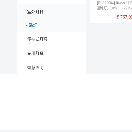
[RLEL0004] Raxwel
能路灯，30W，3.2V/1
室外灯具
铁锂电池，单晶5V13
¥
767.0
卖规格1
-
路灯
便携式灯具
专用灯具
智慧照明