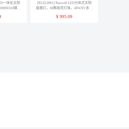
l LED一体化太阳
[RLEL0001] Raxwell LED分体式太阳
2000MAH磷酸
能路灯，60颗高亮灯珠，40W/6V多晶
W太阳能板，售
硅太阳能板425*670，30AH/3.2V磷酸
9
¥
995.09
个
铁锂电池，售卖规格1个