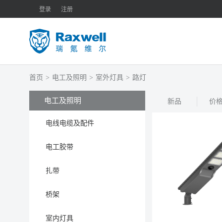
登录
注册
首页
>
电工及照明
>
室外灯具
>
路灯
电工及照明
新品
价
电线电缆及配件
电工胶带
扎带
桥架
室内灯具