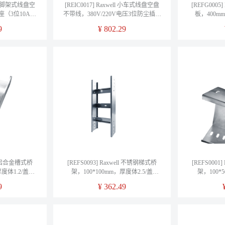
ll 三脚架式线盘空
[REIC0017] Raxwell 小车式线盘空盘
[REFG0005
座（3位10A五
不带线，380V/220V电压3位防尘插座
板，400m
过载/漏电保护，
（25A四孔+16A三孔+10A五孔），1
REFG0005
9
¥
802.29
台
ell 铝合金槽式桥
[REFS0093] Raxwell 不锈钢梯式桥
[REFS0001
度体1.2/盖
架，100*100mm，厚度体2.5/盖
架，100*
螺丝连接片，
2.0mm，含盖板螺丝连接片，
2.0mm
9
¥
362.49
认2米/根）
REFS0093（默认2米/根）
REFS