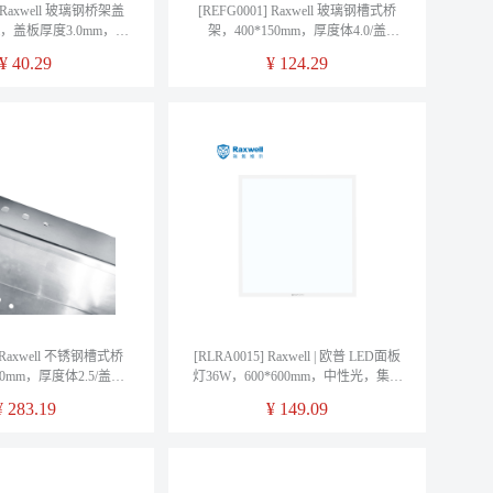
] Raxwell 玻璃钢桥架盖
[REFG0001] Raxwell 玻璃钢槽式桥
m，盖板厚度3.0mm，
架，400*150mm，厚度体4.0/盖
(默认3米/根)，售卖规格：1
3.0mm，含盖板螺丝连接片，
¥
40.29
¥
124.29
米
REFG0001(默认3米/根)，售卖规格：1
米
] Raxwell 不锈钢槽式桥
[RLRA0015] Raxwell | 欧普 LED面板
50mm，厚度体2.5/盖
灯36W，600*600mm，中性光，集吊
，含盖板螺丝连接片，
安装，售卖规格：1套
¥
283.19
¥
149.09
0001(默认2米/根)