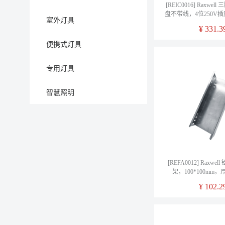
[REIC0016] Raxwe
盘不带线，4位250V插
室外灯具
孔+1位16A三孔），
¥
331.3
1台
便携式灯具
专用灯具
智慧照明
[REFA0012] Raxw
架，100*100mm，厚
1.0mm，含盖板
¥
102.2
REFA0012（默