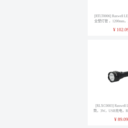
[RTLT0006] Raxwel
全塑灯管 ，1200mm
光，2100Lm，售
¥
102.0
[RLXC0003] Raxwe
筒，3W，USB充电，RL
¥
89.09