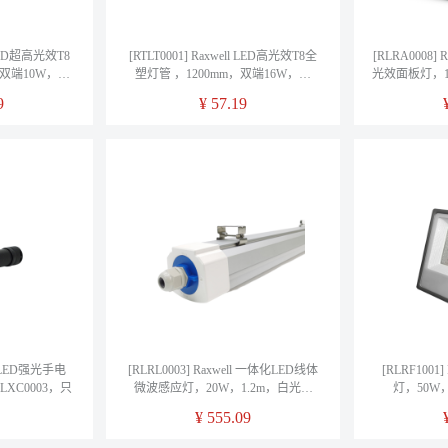
l LED超高光效T8
[RTLT0001] Raxwell LED高光效T8全
[RLRA0008]
，双端10W，白
塑灯管 ，1200mm，双端16W，白
光效面板灯，12
卖规格：1个
光，2400Lm，售卖规格：1个
RLR
9
¥
57.19
ll LED强光手电
[RLRL0003] Raxwell 一体化LED线体
[RLRF1001
XC0003，只
微波感应灯，20W，1.2m，白光，
灯，50W，
RLRL0003，个
RL
¥
555.09