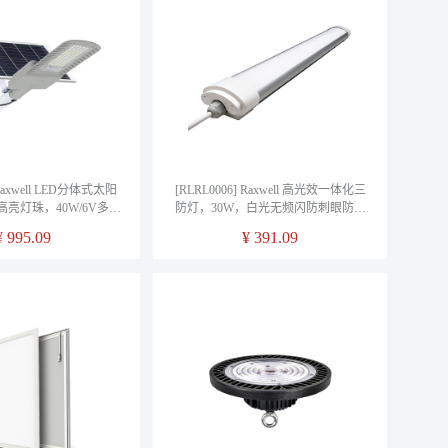
 Raxwell LED分体式太阳
[RLRL0006] Raxwell 高光效一体化三
高亮灯珠，40W/6V多晶
防灯，30W，白光无频闪防刺眼防眩
670，30AH/3.2V磷酸
晕，3600lm，售卖规格：1个
¥
995.09
¥
391.09
池，售卖规格1个