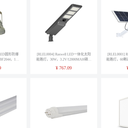
ll LED圆形防爆
[RLEL0004] Raxwell LED一体化太阳
[RLEL0001]
F2044，1个/
能路灯，30W，3.2V/12000MAH磷酸
能路灯，60颗
铁锂电池，单晶5V13W太阳能板，售
硅太阳能板425*
9
¥
767.09
卖规格1个
铁锂电