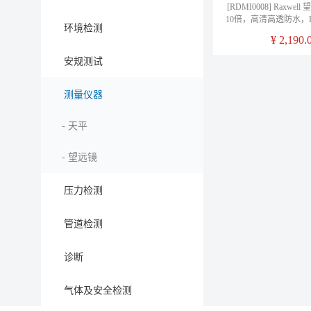
[RDMI0008] Raxwe
10倍，高清高透防水，RD
环境检测
只/箱
¥
2,190.
安规测试
测量仪器
-
天平
-
望远镜
压力检测
管道检测
诊断
气体及安全检测