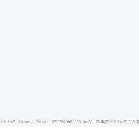
使用条款 | 隐私声明 | Cookies | 沪ICP备09003861号-28 | 沪(浦)应急管危经许[2021]
Raxwell
我们有这些
社交媒体