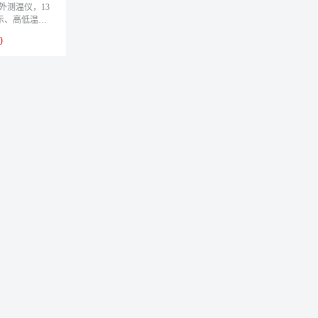
l 红外测温仪，13
示、高低温报
，1台/盒
0