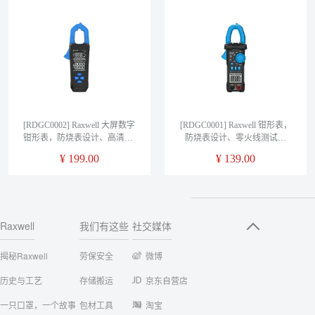
[RDGC0002] Raxwell 大屏数字
[RDGC0001] Raxwell 钳形表，
钳形表，防烧表设计、高清VA
防烧表设计、零火线测试、
双显屏、智能识别，
NCV测试，RDGC0001，1台/盒
¥
199.00
¥
139.00
RDGC0002，1台/盒
Raxwell
我们有这些
社交媒体
揭秘Raxwell
劳保安全
微博
历史与工艺
存储搬运
京东自营店
一只口罩，一个故事
包材工具
淘宝