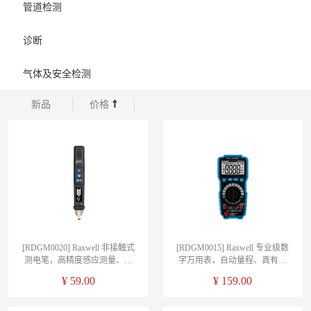
管道检测
诊断
气体及安全检测
新品
价格
[RDGM0020] Raxwell 非接触式
[RDGM0015] Raxwell 专业级数
测电笔，高精度感应测量、屏
字万用表，自动量程、真有效
幕显示、LED照明功能，
值、防烧表设计，
¥
59.00
¥
159.00
RDGM0020，1台/盒
RDGM0015，1台/盒