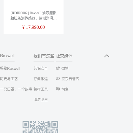
[RDIR0002] Raxwell 油液磨损
颗粒监测传感器，监测润滑油
液中金属颗粒数量,包含所有安
¥
17,990.00
装附件，RDIR0002， 1个/箱
Raxwell
我们有这些
社交媒体
揭秘Raxwell
劳保安全
微博
历史与工艺
存储搬运
京东自营店
一只口罩，一个故事
包材工具
淘宝
清洁卫生