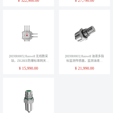
¥
322,900.00
¥
27,790.00
RDIR0008， 1个/箱
RDIR0006， 1个/箱
[RDIR0005] Raxwell 无线数采
[RDIR0003] Raxwell 油液多指
站，ZIGBEE防爆标准网关
标监测传感器，监测油液温
\WIFI\4G\以太网，RS485通
度、粘度、水含量、介电常数
¥
15,990.00
¥
21,990.00
讯，RDIR0005， 1个/箱
等,包含所有安装附件，
RDIR0003， 1个/箱