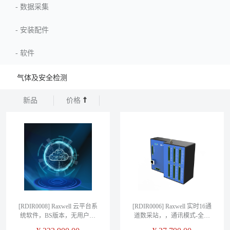
-
数据采集
-
安装配件
-
软件
气体及安全检测
新品
价格
[RDIR0008] Raxwell 云平台系
[RDIR0006] Raxwell 实时16通
统软件，BS版本，无用户限
道数采站，，通讯模式-全网
制，终生售后和升级服务，
通，IP67不锈钢防护外箱，