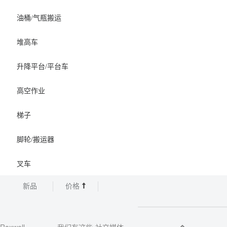
油桶/气瓶搬运
堆高车
升降平台/平台车
高空作业
梯子
脚轮/搬运器
叉车
新品
价格