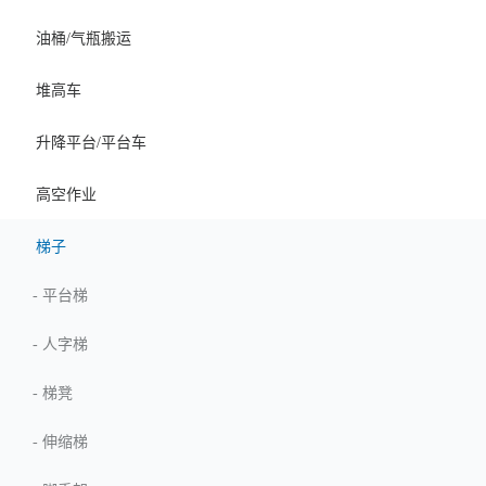
油桶/气瓶搬运
堆高车
升降平台/平台车
高空作业
梯子
-
平台梯
-
人字梯
-
梯凳
-
伸缩梯