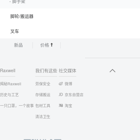
-
脚手架
脚轮/搬运器
叉车
新品
价格
Raxwell
我们有这些
社交媒体
揭秘Raxwell
劳保安全
微博
历史与工艺
存储搬运
京东自营店
一只口罩，一个故事
包材工具
淘宝
清洁卫生