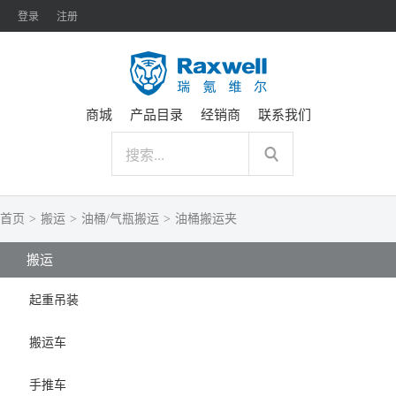
登录
注册
商城
产品目录
经销商
联系我们
首页
>
搬运
>
油桶/气瓶搬运
>
油桶搬运夹
搬运
起重吊装
搬运车
手推车