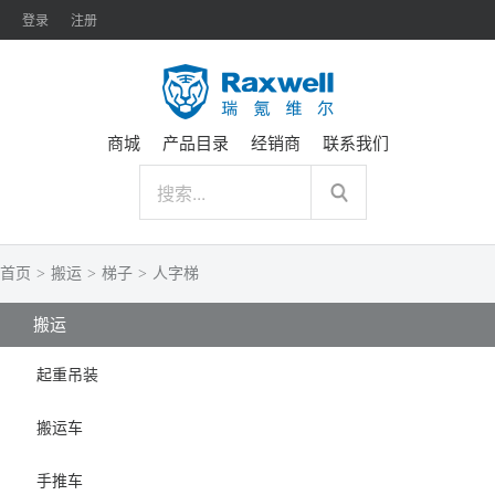
登录
注册
商城
产品目录
经销商
联系我们
首页
>
搬运
>
梯子
>
人字梯
搬运
起重吊装
搬运车
手推车