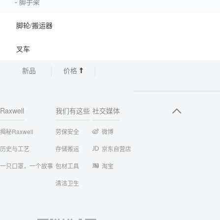
-
脚手架
脚轮/搬运器
叉车
新品
价格
Raxwell
我们有这些
社交媒体
揭秘Raxwell
劳保安全
微博
历史与工艺
存储搬运
京东自营店
一只口罩，一个故事
包材工具
淘宝
清洁卫生