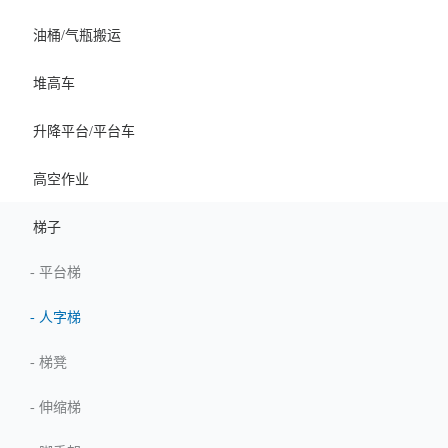
油桶/气瓶搬运
堆高车
升降平台/平台车
高空作业
梯子
-
平台梯
-
人字梯
-
梯凳
-
伸缩梯