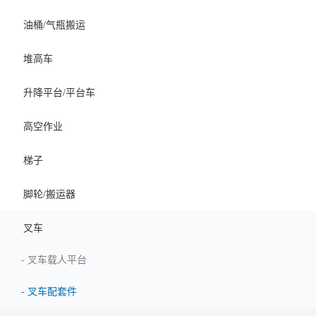
油桶/气瓶搬运
堆高车
升降平台/平台车
高空作业
梯子
脚轮/搬运器
叉车
-
叉车载人平台
-
叉车配套件