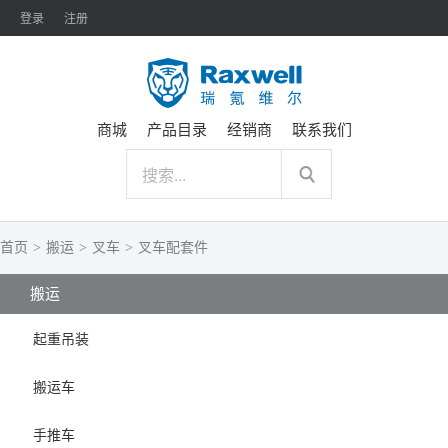
登录
注册
商城
产品目录
经销商
联系我们
首页
>
搬运
>
叉车
>
叉车配套件
搬运
起重吊装
搬运车
手推车