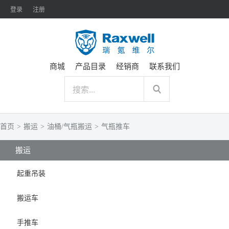
登录
注册
商城
产品目录
经销商
联系我们
首页
>
搬运
>
油桶/气瓶搬运
>
气瓶推车
搬运
起重吊装
搬运车
手推车