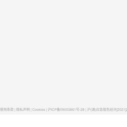
使用条款 | 隐私声明 | Cookies | 沪ICP备09003861号-28 | 沪(浦)应急管危经许[2021]
Raxwell
我们有这些
社交媒体