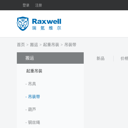
登录
注册
首页
>
搬运
>
起重吊装
>
吊装带
搬运
新品
价
起重吊装
-
吊具
-
吊装带
-
葫芦
-
钢丝绳