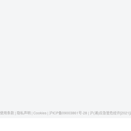
使用条款 | 隐私声明 | Cookies | 沪ICP备09003861号-28 | 沪(浦)应急管危经许[2021]
Raxwell
我们有这些
社交媒体