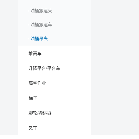
-
油桶搬运夹
-
油桶搬运车
-
油桶吊夹
堆高车
升降平台/平台车
高空作业
梯子
脚轮/搬运器
叉车