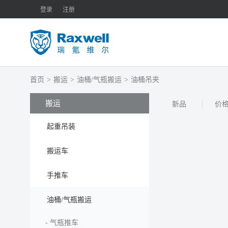
登录
注册
首页
>
搬运
>
油桶/气瓶搬运
>
油桶吊夹
搬运
新品
价
起重吊装
搬运车
手推车
油桶/气瓶搬运
-
气瓶推车