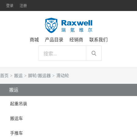
登录
注册
商城
产品目录
经销商
联系我们
首页
>
搬运
>
脚轮/搬运器
>
滑动轮
搬运
起重吊装
搬运车
手推车