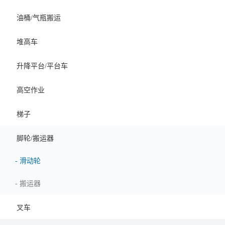
油桶/气瓶搬运
堆高车
升降平台/平台车
高空作业
梯子
脚轮/搬运器
-
滑动轮
-
搬运器
叉车