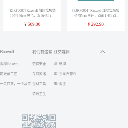
[RJRP0007] Raxwell 加厚垃圾袋
[RJRP0001] Raxwell 加厚垃圾袋
120*140cm 黑色，双面4丝 (20
45*55cm 黑色，双面1.4丝 (30
只/包，15包/袋)
只/卷，100卷/箱)
¥
509.00
¥
292.90
Raxwell
我们有这些
社交媒体
揭秘Raxwell
劳保安全
微博
历史与工艺
存储搬运
京东自营店
一只口罩，一个故事
包材工具
淘宝
清洁卫生