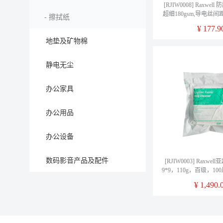
[RJIW0008] Raxwe
超细180gsm,导电丝间距1
-
擦拭纸
镭射,叠装,10
¥
177.9
地垫及矿物棉
静电无尘
办公家具
办公用品
办公设备
数码影音产品及配件
[RJIW0003] Raxw
9*9，110g，百级，10
单位：箱
¥
1,490.