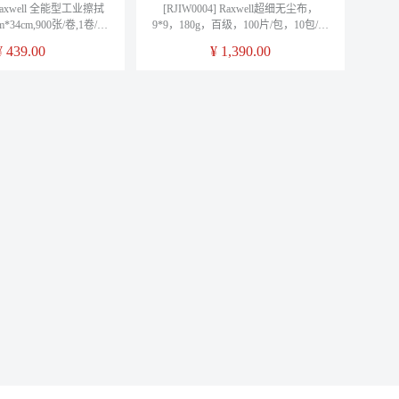
] Raxwell 全能型工业擦拭
[RJIW0004] Raxwell超细无尘布，
*34cm,900张/卷,1卷/箱
9*9，180g，百级，100片/包，10包/箱
单位：箱
单位：箱
¥
439.00
¥
1,390.00