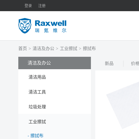
登录
注册
首页
>
清洁及办公
>
工业擦拭
>
擦拭布
清洁及办公
新品
价
清洁用品
清洁工具
垃圾处理
工业擦拭
-
擦拭布