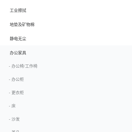
工业擦拭
地垫及矿物棉
静电无尘
办公家具
-
办公椅/工作椅
-
办公柜
-
更衣柜
-
床
-
沙发