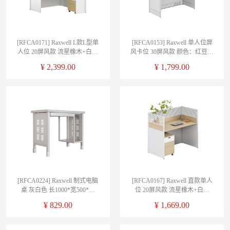
[RFCA0171] Raxwell L款L型单
[RFCA0153] Raxwell 单人位屏
人位 20屏风款 流星橡木+白色
风卡位 30屏风款 颜色：红豆杉
W1420*D1220*H1100mm
+暖白 W1260*D630*H1100mm
¥
2,399.00
¥
1,799.00
[RFCA0224] Raxwell 制式电脑
[RFCA0167] Raxwell 直款单人
桌 灰白色 长1000*宽500*高
位 20屏风款 流星橡木+白色
780mm 单位：个 (5个及以上含
W1240*D620*H1100mm”
¥
829.00
¥
1,669.00
安装）