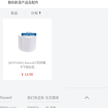
数码影音产品及配件
新品
价格
[RFDY0001] Raxwell三防热敏
不干胶标签
30mm*20mm*2000pcs，小管
¥
14.90
芯，2000张/卷
Raxwell
我们有这些
社交媒体
揭秘Raxwell
劳保安全
微博