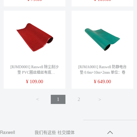
片
[RJMD0001] Raxwell 除尘刮沙
[RJMA0001] Raxwell 防静电台
垫 PVC圈丝细丝有底
垫 0.6m×10m×2mm 单位：卷
0.6m*0.9m*11mm 红色 单位：
¥
109.00
¥
649.00
片
<
1
2
<
Raxwell
我们有这些
社交媒体