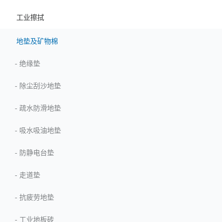
工业擦拭
地垫及矿物棉
-
绝缘垫
-
除尘刮沙地垫
-
疏水防滑地垫
-
吸水吸油地垫
-
防静电台垫
-
走道垫
-
抗疲劳地垫
-
工业地板砖