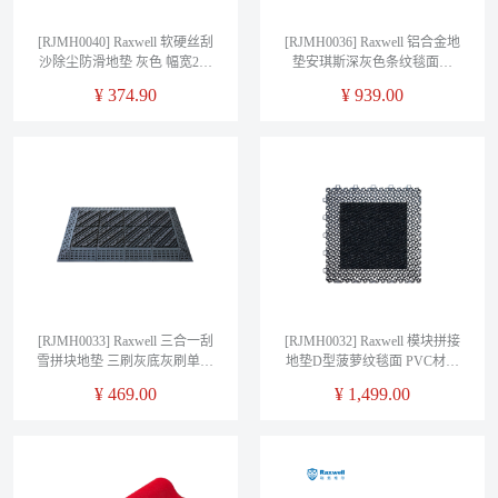
[RJMH0040] Raxwell 软硬丝刮
[RJMH0036] Raxwell 铝合金地
沙除尘防滑地垫 灰色 幅宽2米
垫安琪斯深灰色条纹毯面厚
不加胶边 售卖单位：平方米
11mm不含边框辅料 售卖单位：
¥
374.90
¥
939.00
平方米
[RJMH0033] Raxwell 三合一刮
[RJMH0032] Raxwell 模块拼接
雪拼块地垫 三刷灰底灰刷单片
地垫D型菠萝纹毯面 PVC材质
尺寸15*15cm 厚度25mm配辅料
深灰色 单片尺寸30*30cm 厚度
¥
469.00
¥
1,499.00
售卖单位：平方米
16mm 配辅料边框 售卖单位：
平方米