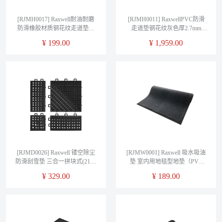
[RJMH0017] Raxwell耐油耐磨
[RJMH0011] RaxwellPVC防滑
防滑橡胶材质钢花纹走道垫黑
走道垫钢花纹灰色厚2.7mm
色厚3mm幅宽1.5m*1M（多拍
1.2*15m
¥
199.00
¥
1,959.00
不截断）
[RJMD0026] Raxwell 镂空除尘
[RJMW0001] Raxwell 吸水吸油
防滑刮雪垫 三合一拼块式(21片
垫 室内用地毯型地垫（PVC
含边角) 0.6m*1.2m*2.5cm 灰色
底）1m*0.6m*11mm 灰色 单
¥
329.00
¥
189.00
单位：套
位：片