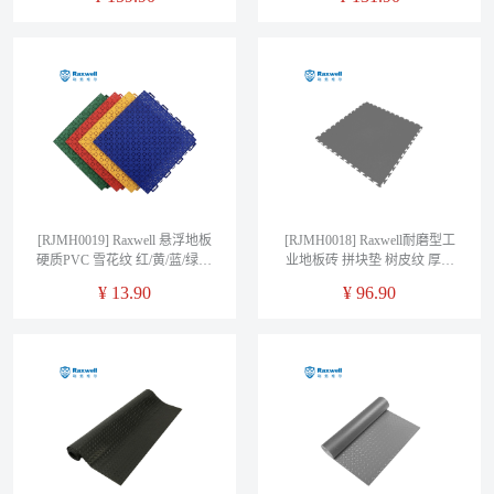
0.6m*0.9m*12mm(宽x长x厚）
单位：片
[RJMH0019] Raxwell 悬浮地板
[RJMH0018] Raxwell耐磨型工
硬质PVC 雪花纹 红/黄/蓝/绿色
业地板砖 拼块垫 树皮纹 厚度
下单请备注 30.5*30.5*1.53cm
6.5mm 灰色
¥
13.90
¥
96.90