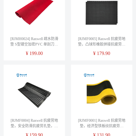
[RJMH0024] Raxwell 疏水防滑
[RJMF0005] Raxwell 抗疲劳地
垫 S型镂空加密PVC 单刮刀防
垫，凸球形橡胶拼接抗疲劳防
滑花纹 厚度4.5mm 幅宽0.9m*长
滑地垫黑色44cm*59cm*14.5mm
¥
199.00
¥
179.90
度1m 灰色
单位：片
[RJMF0004] Raxwell 抗疲劳地
[RJMF0001] Raxwell 抗疲劳地
垫，安全防滑抗疲劳孔垫，黑
垫，经济型铁板纹抗疲劳地
色 910*614*12mm 单位：片
垫，黑色+黄边，
¥
159.90
¥
131.90