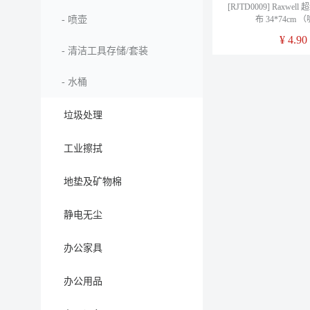
[RJTD0009] Raxwe
-
喷壶
布 34*
¥
4.90
-
清洁工具存储/套装
-
水桶
垃圾处理
工业擦拭
地垫及矿物棉
静电无尘
办公家具
办公用品