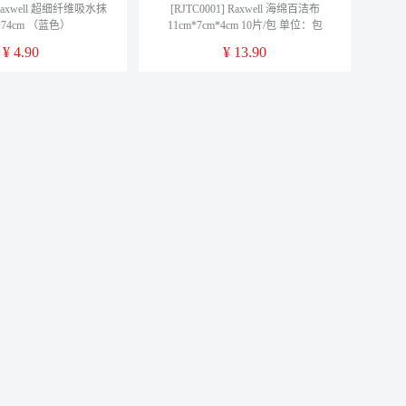
] Raxwell 超细纤维吸水抹
[RJTC0001] Raxwell 海绵百洁布
*74cm （蓝色）
11cm*7cm*4cm 10片/包 单位：包
¥
4.90
¥
13.90