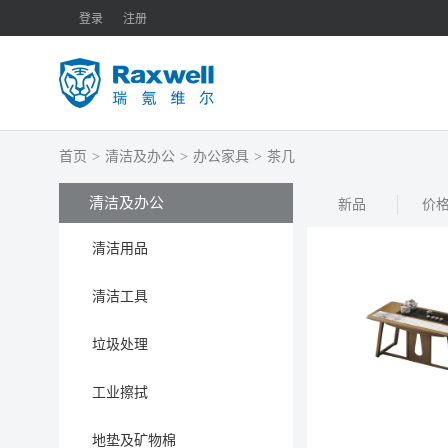
登录
注册
首页
>
清洁及办公
>
办公家具
>
茶几
清洁及办公
新品
价
清洁用品
清洁工具
垃圾处理
工业擦拭
地垫及矿物棉