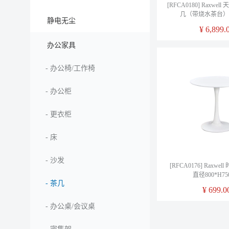
[RFCA0180] Raxwe
几（带烧水茶台）
静电无尘
1500*750*7
¥
6,899.
办公家具
-
办公椅/工作椅
-
办公柜
-
更衣柜
-
床
-
沙发
[RFCA0176] Raxwe
直径800*H75
-
茶几
¥
699.0
-
办公桌/会议桌