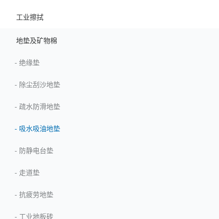
工业擦拭
地垫及矿物棉
-
绝缘垫
-
除尘刮沙地垫
-
疏水防滑地垫
-
吸水吸油地垫
-
防静电台垫
-
走道垫
-
抗疲劳地垫
-
工业地板砖