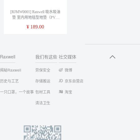
[RJMW0001] Raxwell 吸水吸油
垫 室内用地毯型地垫（PVC
底）1m*0.6m*11mm 灰色 单
¥
189.00
位：片
Raxwell
我们有这些
社交媒体
揭秘Raxwell
劳保安全
微博
历史与工艺
存储搬运
京东自营店
一只口罩，一个故事
包材工具
淘宝
清洁卫生