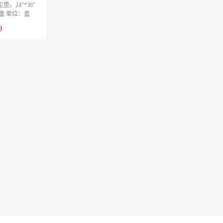
粘尘垫，24"*36"
/盒 单位：盒
0