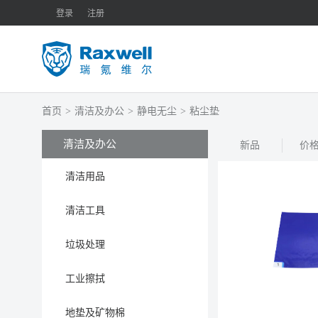
登录
注册
首页
>
清洁及办公
>
静电无尘
>
粘尘垫
清洁及办公
新品
价
清洁用品
清洁工具
垃圾处理
工业擦拭
地垫及矿物棉