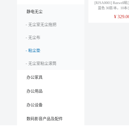
[RJSA0001] Raxwell
蓝色 30层/本，10本
静电无尘
¥
329.0
-
无尘室无尘拖把
-
无尘布
-
粘尘垫
-
无尘室粘尘滚筒
办公家具
办公用品
办公设备
数码影音产品及配件