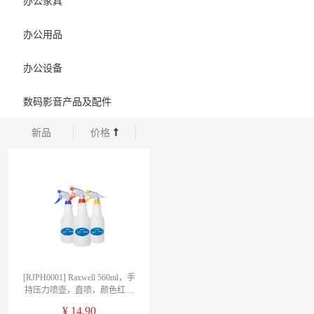
办公家具
办公用品
办公设备
数码影音产品及配件
新品
价格
[RJPH0001] Raxwell 560ml，手
持压力喷壶，直喷，颜色红黄
蓝绿随机
¥
14.90