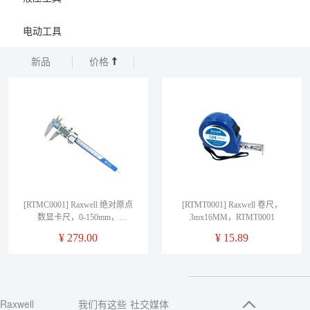
电动工具
新品
价格
[RTMC0001] Raxwell 绝对原点
[RTMT0001] Raxwell 卷尺，
数显卡尺，0-150mm，
3mx16MM，RTMT0001
RTMC0001，（不含第三方检
¥
279.00
¥
15.89
测）
Raxwell
我们有这些
社交媒体