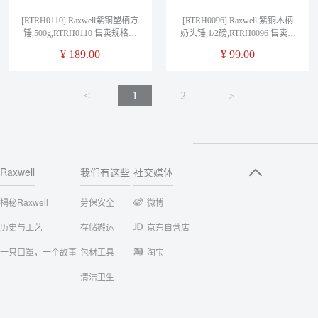
[RTRH0110] Raxwell紫铜塑柄方
[RTRH0096] Raxwell 紫铜木柄
锤,500g,RTRH0110 售卖规格：
奶头锤,1/2磅,RTRH0096 售卖规
1把
格：1把
¥
189.00
¥
99.00
<
1
2
<
Raxwell
我们有这些
社交媒体
揭秘Raxwell
劳保安全
微博
历史与工艺
存储搬运
京东自营店
一只口罩，一个故事
包材工具
淘宝
清洁卫生