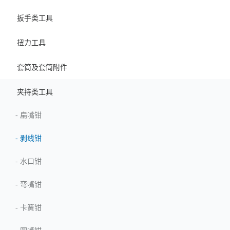
扳手类工具
扭力工具
套筒及套筒附件
夹持类工具
-
扁嘴钳
-
剥线钳
-
水口钳
-
弯嘴钳
-
卡簧钳