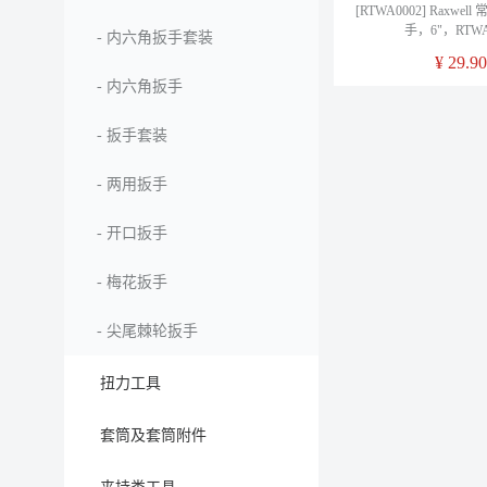
[RTWA0002] Raxwe
手，6"，RTWA
-
内六角扳手套装
¥
29.90
-
内六角扳手
-
扳手套装
-
两用扳手
-
开口扳手
-
梅花扳手
-
尖尾棘轮扳手
扭力工具
套筒及套筒附件