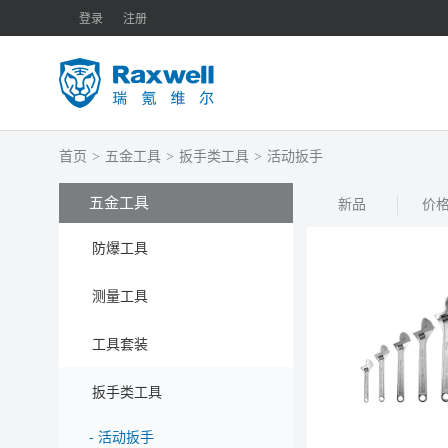
登录
注册
首页
>
五金工具
>
扳手类工具
>
活动扳手
五金工具
新品
价
防爆工具
测量工具
工具套装
扳手类工具
-
活动扳手