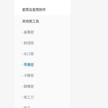
套筒及套筒附件
夹持类工具
-
扁嘴钳
-
剥线钳
-
水口钳
-
弯嘴钳
-
卡簧钳
-
圆嘴钳
-
电工刀