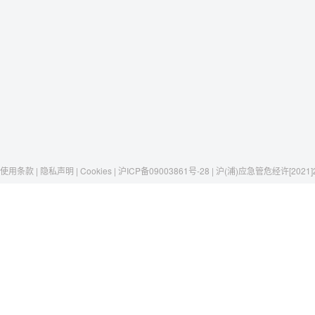
使用条款 | 隐私声明 | Cookies | 沪ICP备09003861号-28 | 沪(浦)应急管危经许[2021]
Raxwell
我们有这些
社交媒体
揭秘Raxwell
劳保安全
微博
历史与工艺
存储搬运
京东自营店
一只口罩，一个故事
包材工具
淘宝
清洁卫生