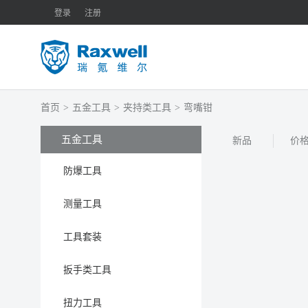
登录
注册
首页
>
五金工具
>
夹持类工具
>
弯嘴钳
五金工具
新品
价
防爆工具
测量工具
工具套装
扳手类工具
扭力工具