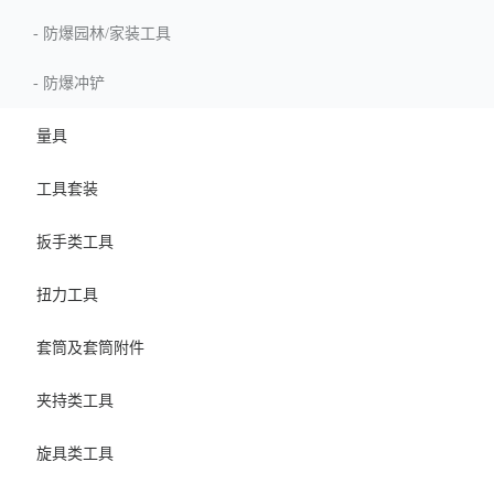
-
防爆园林/家装工具
-
防爆冲铲
量具
工具套装
扳手类工具
扭力工具
套筒及套筒附件
夹持类工具
旋具类工具