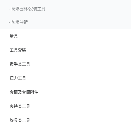
-
防爆园林/家装工具
-
防爆冲铲
量具
工具套装
扳手类工具
扭力工具
套筒及套筒附件
夹持类工具
旋具类工具