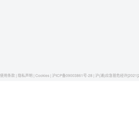
使用条款 | 隐私声明 | Cookies | 沪ICP备09003861号-28 | 沪(浦)应急管危经许[2021]
Raxwell
我们有这些
社交媒体
揭秘Raxwell
劳保安全
微博
历史与工艺
存储搬运
京东自营店
一只口罩，一个故事
包材工具
淘宝
清洁卫生