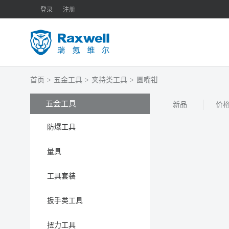
登录
注册
首页
>
五金工具
>
夹持类工具
>
圆嘴钳
五金工具
新品
价
防爆工具
量具
工具套装
扳手类工具
扭力工具