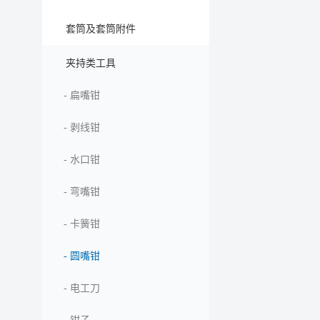
套筒及套筒附件
夹持类工具
-
扁嘴钳
-
剥线钳
-
水口钳
-
弯嘴钳
-
卡簧钳
-
圆嘴钳
-
电工刀