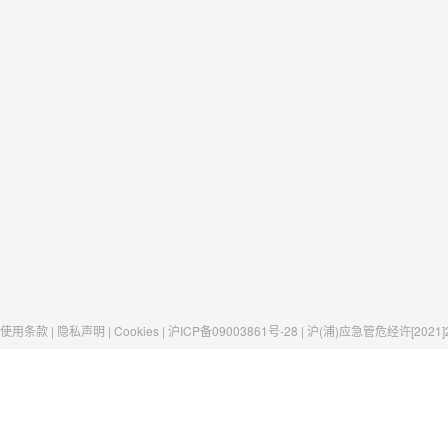
使用条款 | 隐私声明 | Cookies | 沪ICP备09003861号-28 | 沪(浦)应急管危经许[2021]
Raxwell
我们有这些
社交媒体
揭秘Raxwell
劳保安全
微博
历史与工艺
存储搬运
京东自营店