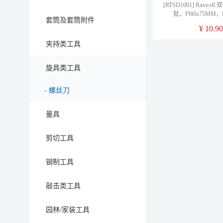
[RTSD1001] Raxwe
批，PH0x75MM，R
套筒及套筒附件
¥
10.90
夹持类工具
旋具类工具
-
螺丝刀
量具
剪切工具
钢制工具
敲击类工具
园林/家装工具