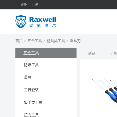
登录
注册
首页
>
五金工具
>
旋具类工具
>
螺丝刀
五金工具
新品
价
防爆工具
量具
工具套装
扳手类工具
扭力工具