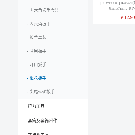
[RTWB0001] Raxw
6mmx7mm，RTW
-
内六角扳手套装
¥
12.90
-
内六角扳手
-
扳手套装
-
两用扳手
-
开口扳手
-
梅花扳手
-
尖尾棘轮扳手
扭力工具
套筒及套筒附件