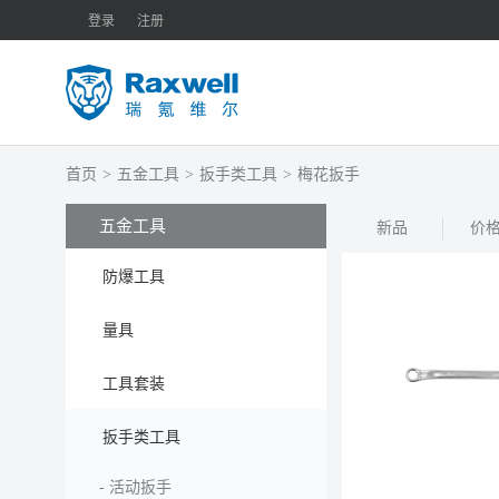
登录
注册
首页
>
五金工具
>
扳手类工具
>
梅花扳手
五金工具
新品
价
防爆工具
量具
工具套装
扳手类工具
-
活动扳手