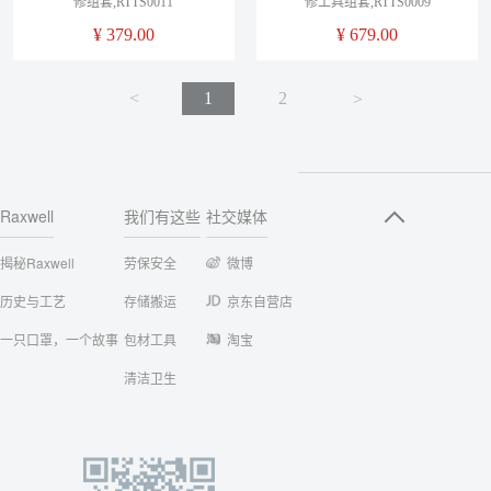
修组套,RTTS0011
修工具组套,RTTS0009
¥
379.00
¥
679.00
<
1
2
<
Raxwell
我们有这些
社交媒体
揭秘Raxwell
劳保安全
微博
历史与工艺
存储搬运
京东自营店
一只口罩，一个故事
包材工具
淘宝
清洁卫生