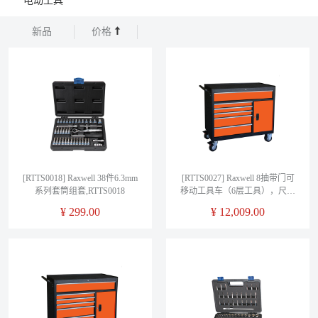
电动工具
新品
价格
[RTTS0018] Raxwell 38件6.3mm
[RTTS0027] Raxwell 8抽带门可
系列套筒组套,RTTS0018
移动工具车（6层工具），尺寸
(长*宽*高mm)：
¥
299.00
¥
12,009.00
1052×460×1030,RTTS0027（工
具可定制）