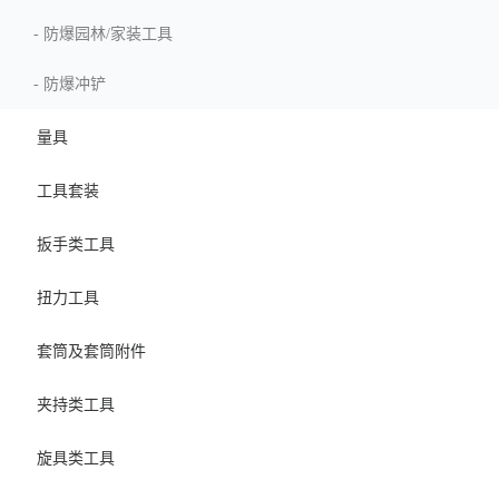
-
防爆园林/家装工具
-
防爆冲铲
量具
工具套装
扳手类工具
扭力工具
套筒及套筒附件
夹持类工具
旋具类工具