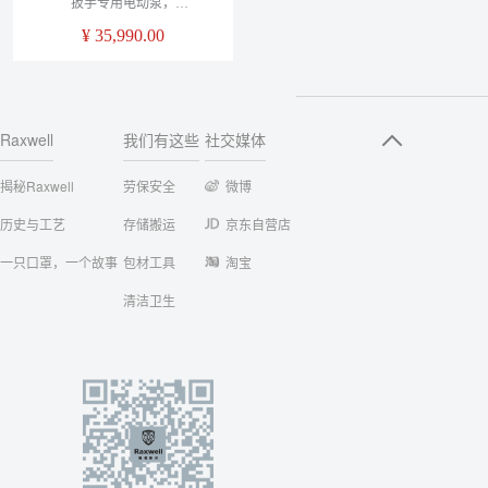
扳手专用电动泵，
220V/700Bar，无刷电机，回退
¥
35,990.00
溢流阀，高精度压力表，
RTHP0001，1台
Raxwell
我们有这些
社交媒体
揭秘Raxwell
劳保安全
微博
历史与工艺
存储搬运
京东自营店
一只口罩，一个故事
包材工具
淘宝
清洁卫生