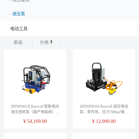
-
液压泵
电动工具
新品
价格
[RTHP0014] Raxwell 智能电动
[RTHP0010] Raxwell 高压电动
液压扭矩泵（国产电磁阀），
泵，单作用，压力700bar/储油
压力700bar，电源110/230V，功
量4000ML，无刷电机，回退溢
¥
54,169.00
¥
12,990.00
率0.55kw，容积6L，流量0.7-
流阀，高精度压力表，
1.8-6.5 L/min,RTHP0014
RTHP0010，1台