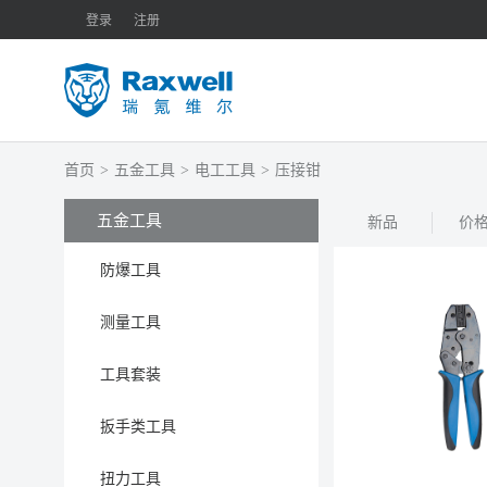
登录
注册
首页
>
五金工具
>
电工工具
>
压接钳
五金工具
新品
价
防爆工具
测量工具
工具套装
扳手类工具
扭力工具